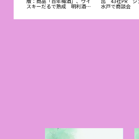
しさ:ワ
版：商品「百年梅酒」、ウイ
出 43社PR 
料理人の
スキーだるで熟成 明利酒類
水戸で商談会
(水戸市）