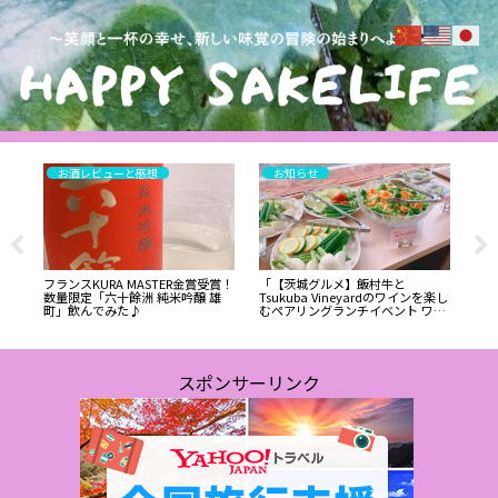
お酒レビューと感想
お知らせ
酒た
フランスKURA MASTER金賞受賞！
「【茨城グルメ】飯村牛と
日
数量限定「六十餘洲 純米吟醸 雄
Tsukuba Vineyardのワインを楽し
ガ
町」飲んでみた♪
むペアリングランチイベント ワイ
社長
ンと料理のご紹介✨」
スポンサーリンク