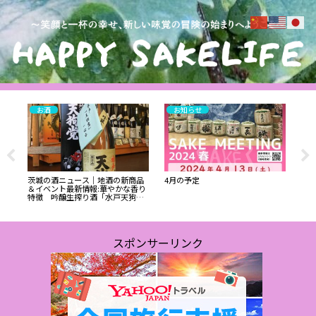
お酒
お知らせ
茨城の酒ニュース｜地酒の新商品
4月の予定
「H
＆イベント最新情報:華やかな香り
始
特徴 吟醸生搾り酒「水戸天狗
食
党」発売へ 茨城
スポンサーリンク