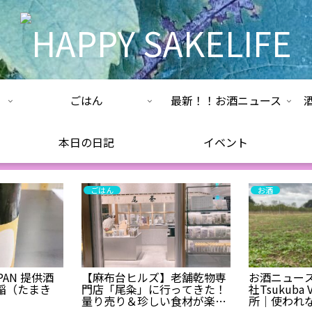
ごはん
最新！！お酒ニュース
本日の日記
イベント
ごはん
お酒
APAN 提供酒
【麻布台ヒルズ】老舗乾物専
お酒ニュース
稲（たまき
門店「尾粂」に行ってきた！
社Tsukuba 
量り売り＆珍しい食材が楽し
所｜使われ