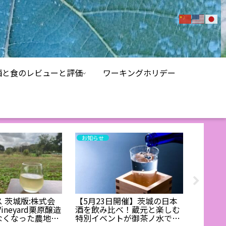
酒と食のレビューと評価
ワーキングホリデー
お知らせ
お知らせ
 茨城版:株式会
【5月23日開催】茨城の日本
コンビ
Vineyard栗原醸造
酒を飲み比べ！蔵元と楽しむ
おすす
なくなった農地を
特別イベントが御茶ノ水で開
ドおつ