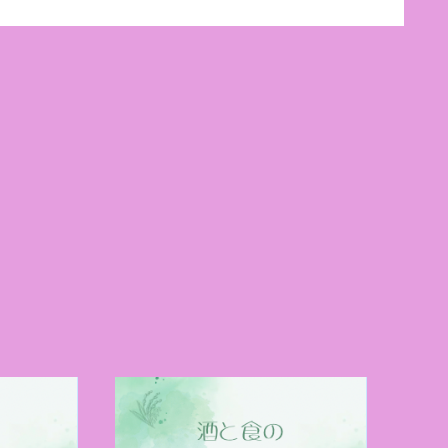
ドウを栽培しワイ
催
を目指す！