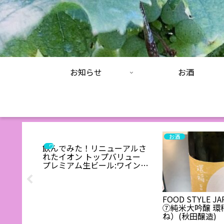
お知らせ
お酒
お酒
ワインエキスパート・料理人の試食と試飲のレポート
飲んでみた！リニューアルさ
れたイオン トップバリュー
プレミアム生ビール:ワインエ
キスパート・料理人の試飲レ
ポ
ーアルし
FOOD STYLE J
飲んでみ
⑦純米大吟醸 環
ト・料理
ね）(秋田醸造)