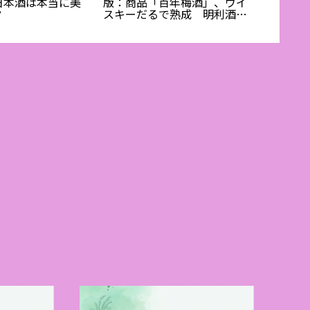
日本酒は本当に美
版：商品「百年梅酒」、ウイ
Harmon
？
スキーだるで熟成 明利酒類
『Rain
(水戸市）
YouT