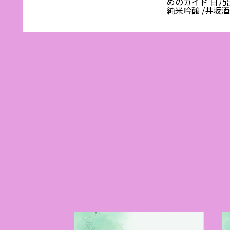
発！苦味
めのガイド 日乃
ながら
純米吟醸 /井坂酒
てみた:
・料理人