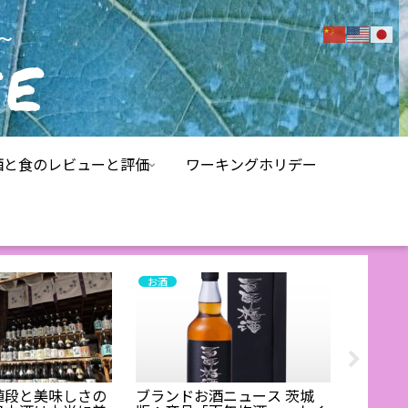
酒と食のレビューと評価
ワーキングホリデー
お酒
kazukn
値段と美味しさの
ブランドお酒ニュース 茨城
【7/31