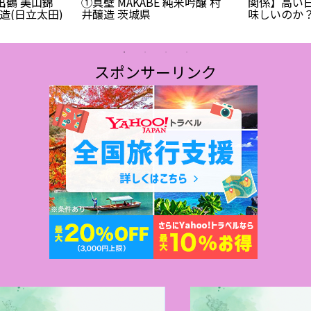
出鶴 美山錦
①真壁 MAKABE 純米吟醸 村
関係】高い
造(日立太田)
井醸造 茨城県
味しいのか
スポンサーリンク