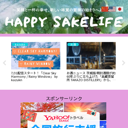
kazukn
お酒
「
あ
高
ラ
7/31配信スタート！「Clear Sky
お酒ニュース 茨城版:明利酒類が約
ル版を
Harmony / Rainy Window」 by
60年ぶりに立ち上げた「高藏蒸留
の
kazukn
所 TAKAZO DISTILLERY」から、ニ
キス
ューボーン1年となる「高藏
REBORN」を始め、「PURE
MALT」シリーズが発売。
スポンサーリンク