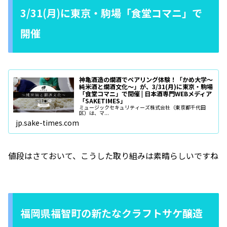
3/31(月)に東京・駒場「食堂コマニ」で
開催
神亀酒造の燗酒でペアリング体験！「かめ大学～
純米酒と燗酒文化～」が、3/31(月)に東京・駒場
「食堂コマニ」で開催 | 日本酒専門WEBメディア
「SAKETIMES」
ミュージックセキュリティーズ株式会社（東京都千代田
区）は、マ...
jp.sake-times.com
値段はさておいて、こうした取り組みは素晴らしいですね
福岡県福智町の新たなクラフトサケ醸造