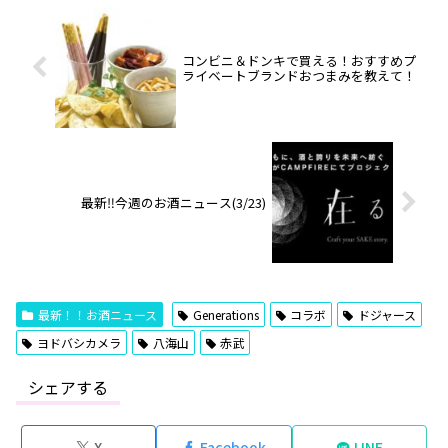
コンビニ＆ドンキで買える！おすすめプ
ライベートブランドおつまみを教えて！
最新‼️今週のお酒ニュース(3/23)
最新！！お酒ニュース
Generations
コラボ
ドジャース
ヨドバシカメラ
八海山
赤武
シェアする
X
Facebook
LINE