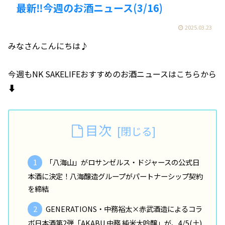
最新‼️今週のお酒ニュース(3/16)
2025.03.23
みなさんこんにちは♪
今週もNK SAKELIFEおすすめのお酒ニュースはこちらから
⬇️
目次
「八海山」がロサンゼルス・ドジャースの公式日
本酒に決定！八海醸造グループがパートナーシップ契約
を締結
GENERATIONS・中務裕太×赤武酒造によるコラ
ボ日本酒第2弾「AKABU 中務 純米大吟醸」が、4/5(土)