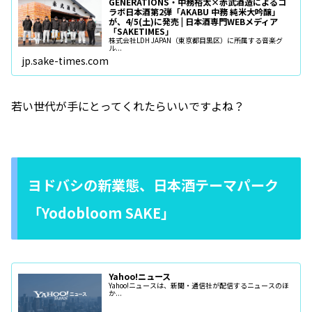
GENERATIONS・中務裕太×赤武酒造によるコ
ラボ日本酒第2弾「AKABU 中務 純米大吟醸」
が、4/5(土)に発売 | 日本酒専門WEBメディア
「SAKETIMES」
株式会社LDH JAPAN（東京都目黒区）に所属する音楽グ
ル...
jp.sake-times.com
若い世代が手にとってくれたらいいですよね？
ヨドバシの新業態、日本酒テーマパーク
「Yodobloom SAKE」
Yahoo!ニュース
Yahoo!ニュースは、新聞・通信社が配信するニュースのほ
か...