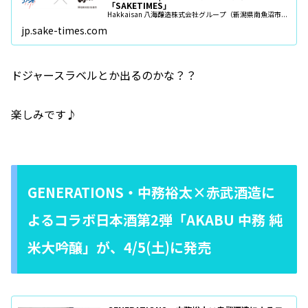
「SAKETIMES」
Hakkaisan 八海醸造株式会社グループ（新潟県南魚沼市...
jp.sake-times.com
ドジャースラベルとか出るのかな？？
楽しみです♪
GENERATIONS・中務裕太×赤武酒造に
よるコラボ日本酒第2弾「AKABU 中務 純
米大吟醸」が、4/5(土)に発売