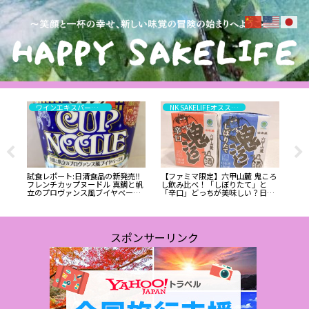
ワインエキスパート・料理人の試食と試飲のレポート
NK SAKELIFEオススメ！高評価はこちら
目
試食レポート:日清食品の新発売‼️
【ファミマ限定】六甲山麓 鬼ころ
本日
レ
フレンチカップヌードル 真鯛と帆
し飲み比べ！「しぼりたて」と
インス
ム
立のプロヴァンス風ブイヤベース
「辛口」どっちが美味しい？日本
な
・料
味を食べてみた
盛の110円日本酒を徹底レビュー:
ワインエキスパート・料理人の試
飲レポ
スポンサーリンク