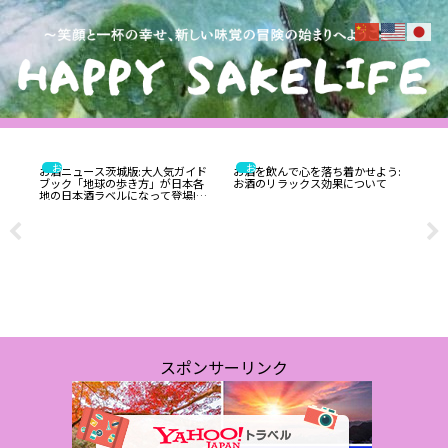
お酒
お酒
お酒ニュース茨城版:大人気ガイド
お酒を飲んで心を落ち着かせよう:
ブック「地球の歩き方」が日本各
お酒のリラックス効果について
地の日本酒ラベルになって登場!?
大谷翔平の本拠地、ドジャーズス
タジアムに日本酒を提供している
酒蔵も協力！
is
いよ
:ワ
Jap
飲
画】
ン
の
スポンサーリンク