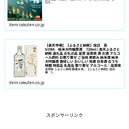
319...
item.rakuten.co.jp
【楽天市場】【ふるさと納税】旭日 霄
SORA 純米大吟醸原酒 720ml | 楽天ふるさと
納税 返礼品 お礼の品 滋賀 滋賀県 酒 お酒 アルコ
ール飲料 お取り寄せ ご当地 家飲み 純米酒 純米
大吟醸酒 美味しい おいしい 地酒 日本酒 おうち
時間 特産品 名産品 取り寄せ アルコール：滋賀県
滋賀県 ふるさと納税 藤居本家。【ふるさと納税】旭日
霄 S...
item.rakuten.co.jp
スポンサーリンク