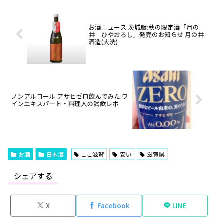
お酒ニュース 茨城版:秋の限定酒「月の
井 ひやおろし」発売のお知らせ 月の井
酒造(大洗)
ノンアルコール アサヒゼロ飲んでみた:ワ
インエキスパート・料理人の試飲レポ
お酒
日本酒
ここ滋賀
安い
滋賀県
シェアする
X
Facebook
LINE