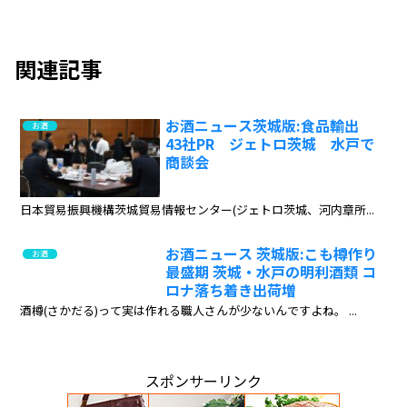
関連記事
お酒ニュース茨城版:食品輸出
お酒
43社PR ジェトロ茨城 水戸で
商談会
日本貿易振興機構茨城貿易情報センター(ジェトロ茨城、河内章所...
お酒ニュース 茨城版:こも樽作り
お酒
最盛期 茨城・水戸の明利酒類 コ
ロナ落ち着き出荷増
酒樽(さかだる)って実は作れる職人さんが少ないんですよね。 ...
スポンサーリンク