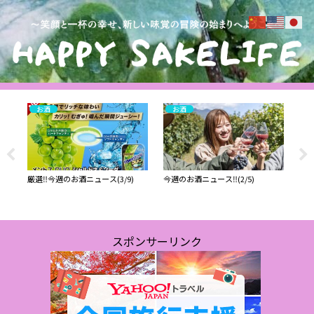
お酒
お酒
 2
厳選‼️今週のお酒ニュース(3/9)
今週のお酒ニュース‼️(2/5)
お酒
を
イン
る
白部
wi
スポンサーリンク