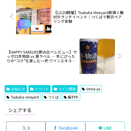
【12/20開催】Tsukuba Vineyard新酒×飯
村牛ランチイベント｜つくばで贅沢ペア
リング体験
【HAPPY SAKELIFE飲み比べレビュー】サ
ッポロ冬物語 vs 黒ラベル ― 冬にぴった
りの“コク”を楽しむ一杯:ワインエキスパ
ート・料理人の試飲レポ
お知らせ
イベント
ワイン関連
iimira-ya
Tsukuba vineyard
つくば
飯村牛
シェアする
X
Facebook
LINE