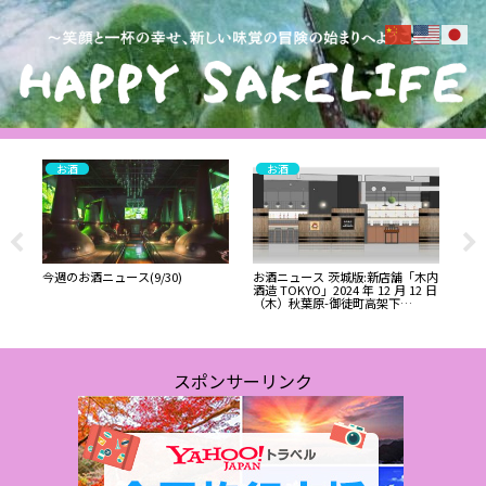
お酒
お酒
ボッ
ブル
パ
りた
今週のお酒ニュース(9/30)
お酒ニュース 茨城版:新店舗「木内
常総
酒造 TOKYO」2024 年 12 月 12 日
（木）秋葉原-御徒町高架下
SEEKBASE にオープン 木内酒造(那
珂市)
スポンサーリンク