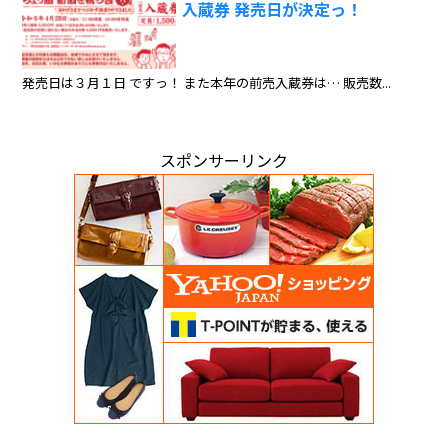
入蔵券 発売日が決定っ！
発売日は３月１日 ですっ！ また本年の前売入蔵券は… 販売数...
スポンサーリンク