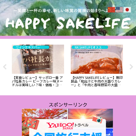
ワインエキスパート・料理人の試食と試飲のレポート
NK SAKELIFEオススメ！高評価はこちら
し
【実食レビュー】サッポロ一番 ア
【HAPPY SAKELIFEレビュー】無印
【
を実
パ社長カレー ビーフカレー味ヌー
良品「和出汁と牛肉の大盛りカレ
品＆
キス
ドルは美味しい？味・価格・コス
ー」と「牛肉と香味野菜の大盛り
造1
パを正直評価！:ワインエキスパー
カレー」を食べてみた｜味の感想
日
ト・料理人の試食レポ
とおすすめ度【2025年10月発売】:
イ
ワインエキスパート・料理人の試
食レポ
スポンサーリンク