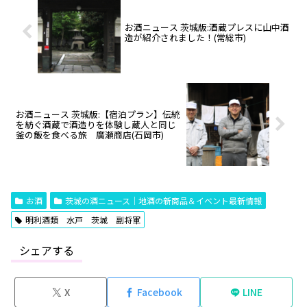
お酒ニュース 茨城版:酒蔵プレスに山中酒
造が紹介されました！(常総市)
お酒ニュース 茨城版:【宿泊プラン】伝統
を紡ぐ酒蔵で酒造りを体験し蔵人と同じ
釜の飯を食べる旅 廣瀬商店(石岡市)
お酒
茨城の酒ニュース｜地酒の新商品＆イベント最新情報
明利酒類 水戸 茨城 副将軍
シェアする
X
Facebook
LINE