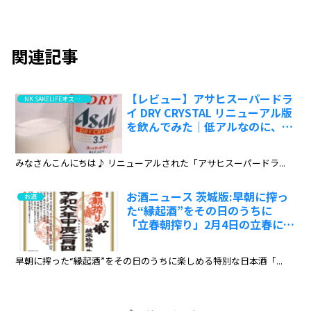
関連記事
【レビュー】アサヒスーパードラ
NK SAKELIFEオススメ！高評価はこちら
イ DRY CRYSTAL リニューアル版
を飲んでみた｜低アルなのに、こ
のキレは本気すぎる！:ワインエ
キスパート・料理人の試飲レポ
みなさんこんにちは♪ リニューアルされた「アサヒスーパードラ...
お酒ニュース 茨城版:早朝に搾っ
お酒
た“縁起酒”をその日のうちに
「立春朝搾り」2月4日の立春に全
国43蔵で一斉開催
早朝に搾った“縁起酒”をその日のうちに楽しめる特別な日本酒「...