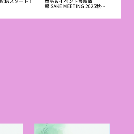
un」配信スタート！
商品＆イベント最新情
な旅:
報:SAKE MEETING 2025秋＠
の新た
アトレ取手｜茨城の地酒を試
パニー
す試飲会レポ＆蔵元紹介