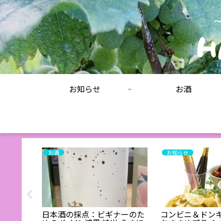
お知らせ
お酒
お酒
お知らせ
ツ ホッ
ラタウブ
た！
日本酒の採点：ビギナーのた
コンビニ＆ドン