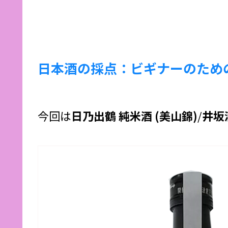
日本酒の採点：ビギナーのための
今回は
日乃出鶴 純米酒 (美山錦)
/
井坂