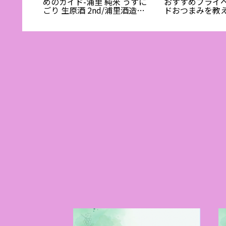
めのガイド-浦里 純米 うすに
おすすめプライ
ごり 生原酒 2nd/浦里酒造
ドおつまみを教
（つくば）