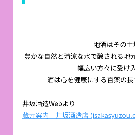
地酒はその土
豊かな自然と清涼な水で醸される地元
幅広い方々に受け
酒は心を健康にする百薬の長
井坂酒造Webより
蔵元案内 – 井坂酒造店 (isakasyuzou.co