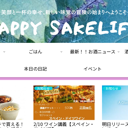
ごはん
最新！！お酒ニュース
本日の日記
イベント
お知らせ
お知らせ
キで買える！
2/10 ワイン講義【スペイン・
明日リリース！