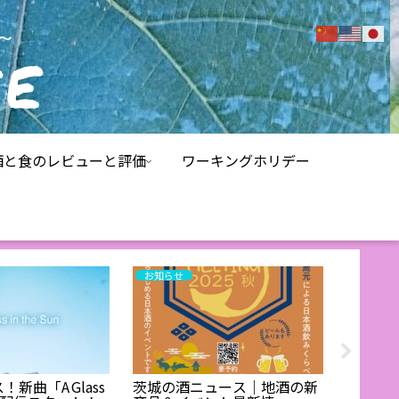
酒と食のレビューと評価
ワーキングホリデー
お知らせ
お酒レビ
新曲「A Glass
茨城の酒ニュース｜地酒の新
【試飲