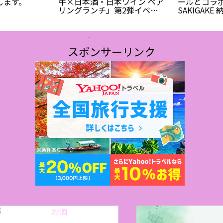
します。
牛×日本酒・日本ワイン ペア
ールとコラボ
リングランチ」第2弾イベン
SAKIGAK
ト完売！
スポンサーリンク