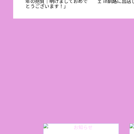
を使った
年の抱負｜明けましておめで
ェ in釧路に出店
想:ワイ
とうございます！」
理人の試