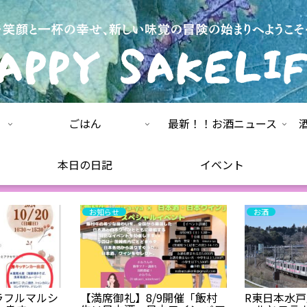
ごはん
最新！！お酒ニュース
本日の日記
イベント
お知らせ
お酒
ラフルマルシ
【満席御礼】8/9開催「飯村
R東日本水