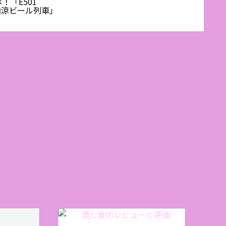
！「E501
プセレ
E 納涼ビール列車」
ランホ