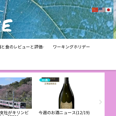
酒と食のレビューと評価
ワーキングホリデー
お酒
お酒レビ
戸支社がキリンビ
今週のお酒ニュース(12/19)
ザ・プ