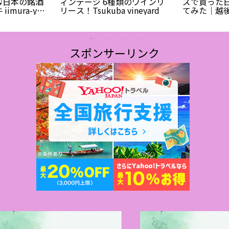
♫日本の銘酒
ィンテージ 6種類のワインリ
ズで買った
imura-ya
リース！Tsukuba vineyard
てみた｜越
ワイン」スペ
ュー
スポンサーリンク