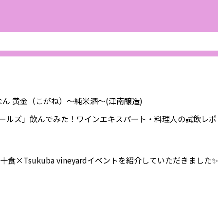
酒⑧つなん 黄金（こがね）〜純米酒〜(津南醸造)
ールズ」飲んでみた！ワインエキスパート・料理人の試飲レポ
て麻辣十食×Tsukuba vineyardイベントを紹介していただきました✨