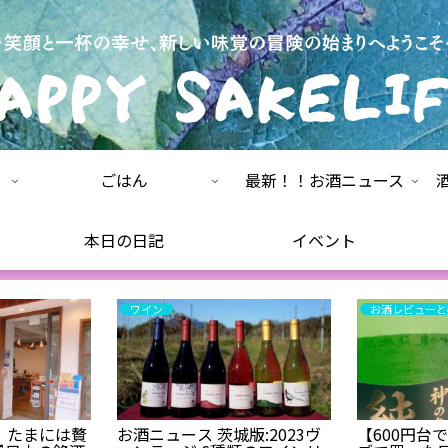
ごはん
最新！！お酒ニュース
本日の日記
イベント
ワイン
お酒レビューと
️】たまには贅
お酒ニュース 茨城版:2023ヴ
【600円台