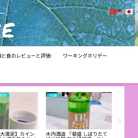
酒と食のレビューと評価
ワーキングホリデー
感想
お酒
お知らせ
で大満足】カイン
木内酒造 「菊盛 しぼりたて
茨城地