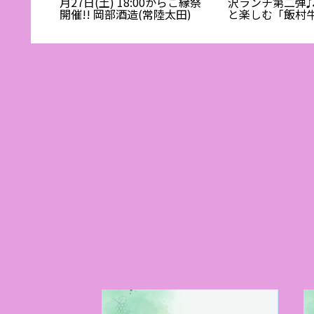
米」発売
月27日(土) 18:00からご縁祭
沢ランチ第二弾
造(大洗
開催!! 岡部酒造(常陸太田)
と楽しむ「飯村牛 i
× 日本酒・日本
シャルイベント