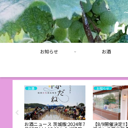
お知らせ
お酒
お酒
お知らせ
:夏の限
お酒ニュース 茨城版:2024年7
【8/9開催決定‼