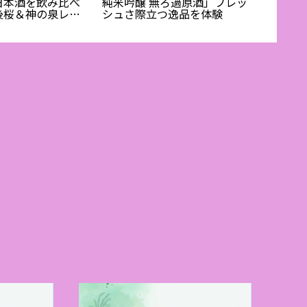
日本酒を飲み比べ
純米吟醸 無ろ過原酒」フレッ
ソムリ
後桜＆神の泉レビ
シュさ際立つ逸品を体験