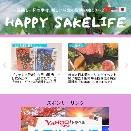
NK SAKELIFEオススメ！高評価はこちら
お知らせ
いコ
【ファミマ限定】六甲山麓 鬼ころ
焼肉×日本酒ペアリングイベント
純
茨
し飲み比べ！「しぼりたて」と
終了報告！飯村牛＆四喜佳＆特別
の
「辛口」どっちが美味しい？日本
調味料『UMAMI BOOSTERで』極
盛の110円日本酒を徹底レビュー:
上体験
ワインエキスパート・料理人の試
飲レポ
スポンサーリンク