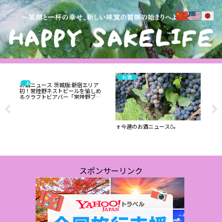
お酒
お酒
お酒ニュース 茨城版:新宿エリア
初！常陸野ネストビールを愉しめ
るクラフトビアバー「常陸野ブル
ーイング 新宿」2024年3月18日
（月）、NEWoMan新宿 2階エキ
ナカにオープン
リ
🍷今週のお酒ニュース🍶
茨
＆イ
ME
茨
元
スポンサーリンク