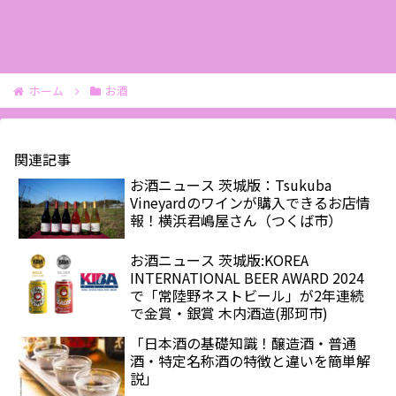
ホーム
お酒
関連記事
お酒ニュース 茨城版：Tsukuba
Vineyardのワインが購入できるお店情
報！横浜君嶋屋さん（つくば市）
お酒ニュース 茨城版:KOREA
INTERNATIONAL BEER AWARD 2024
で「常陸野ネストビール」が2年連続
で金賞・銀賞 木内酒造(那珂市)
「日本酒の基礎知識！醸造酒・普通
酒・特定名称酒の特徴と違いを簡単解
説」