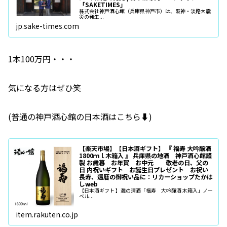
「SAKETIMES」
株式会社神戸酒心館（兵庫県神戸市）は、阪神・淡路大震
災の発生...
jp.sake-times.com
1本100万円・・・
気になる方はぜひ笑
(普通の神戸酒心館の日本酒はこちら⬇️)
【楽天市場】【日本酒ギフト】 『 福寿 大吟醸酒
1800ｍｌ木箱入 』 兵庫県の地酒 神戸酒心館謹
製 お歳暮 お年賀 お中元 敬老の日、父の
日 内祝いギフト お誕生日プレゼント お祝い
長寿、還暦の御祝い品に：リカーショップたかは
しweb
【日本酒ギフト 】灘の清酒「福寿 大吟醸酒 木箱入」ノー
ベル...
item.rakuten.co.jp