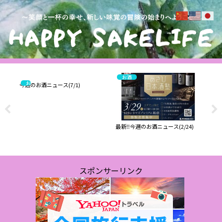
お酒
お酒
【番
今週のお酒ニュース(7/1)
原
最新‼️今週のお酒ニュース(2/24)
日
明
スポンサーリンク