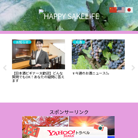
お知らせ
お酒
フラ
数量
町
⑤萌稲
【日本酒ビギナー大歓迎】どんな
🍷今週のお酒ニュース🍶
質問でもOK！あなたの疑問に答え
ます
スポンサーリンク