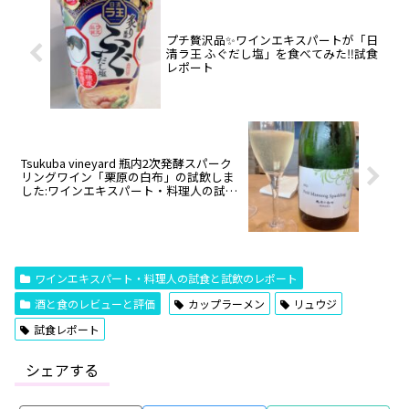
プチ贅沢品✨ワインエキスパートが「日
清ラ王 ふぐだし塩」を食べてみた‼️試食
レポート
Tsukuba vineyard 瓶内2次発酵スパーク
リングワイン「栗原の白布」の試飲しま
した:ワインエキスパート・料理人の試食
レポ
ワインエキスパート・料理人の試食と試飲のレポート
酒と食のレビューと評価
カップラーメン
リュウジ
試食レポート
シェアする