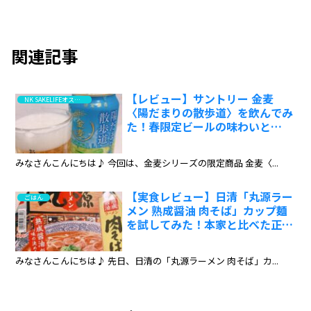
関連記事
【レビュー】サントリー 金麦
NK SAKELIFEオススメ！高評価はこちら
〈陽だまりの散歩道〉を飲んでみ
た！春限定ビールの味わいと
は？:ワインエキスパート・料理
人の試飲レポ
みなさんこんにちは♪ 今回は、金麦シリーズの限定商品 金麦〈...
【実食レビュー】日清「丸源ラー
ごはん
メン 熟成醤油 肉そば」カップ麺
を試してみた！本家と比べた正直
な感想:ワインエキスパート・料
理人の試食レポ
みなさんこんにちは♪ 先日、日清の「丸源ラーメン 肉そば」カ...