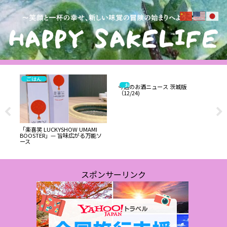
ごはん
お酒
今週のお酒ニュース 茨城版
セ
（12/24)
ー
ス
南部
「楽喜笑 LUCKYSHOW UMAMI
発
BOOSTER」— 旨味広がる万能ソ
ース
スポンサーリンク