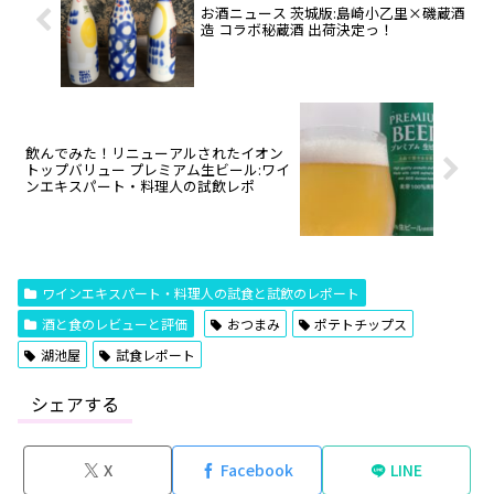
お酒ニュース 茨城版:島崎小乙里×磯蔵酒
造 コラボ秘蔵酒 出荷決定っ！
飲んでみた！リニューアルされたイオン
トップバリュー プレミアム生ビール:ワイ
ンエキスパート・料理人の試飲レポ
ワインエキスパート・料理人の試食と試飲のレポート
酒と食のレビューと評価
おつまみ
ポテトチップス
湖池屋
試食レポート
シェアする
X
Facebook
LINE