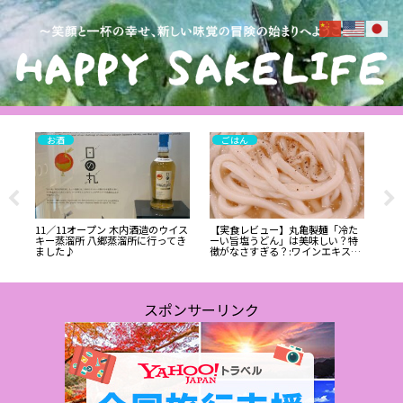
お酒
ごはん
11／11オープン 木内酒造のウイス
【実食レビュー】丸亀製麺「冷た
5/
キー蒸溜所 八郷蒸溜所に行ってき
ーい旨塩うどん」は美味しい？特
加
ました♪
徴がなさすぎる？:ワインエキスパ
ート・料理人の試食レポ
スポンサーリンク