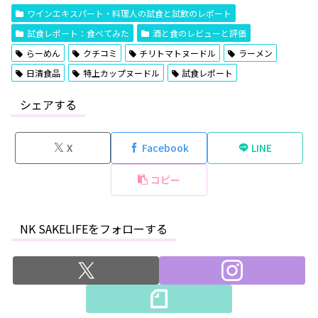
ワインエキスパート・料理人の試食と試飲のレポート
試食レポート：食べてみた
酒と食のレビューと評価
らーめん
クチコミ
チリトマトヌードル
ラーメン
日清食品
特上カップヌードル
試食レポート
シェアする
X
Facebook
LINE
コピー
NK SAKELIFEをフォローする