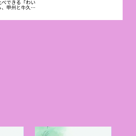
お酒のインフォメーションカ
（土）
比べできる「わい
ウンター～でのスタッフ✨
う会】井
ら、甲州と牛久に
した「日本遺産ワ
誕生