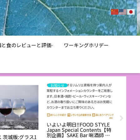
酒と食のレビューと評価
ワーキングホリデー
お知らせ
日本酒
いよいよ明日‼️FOOD STYLE
茨城の
Japan Special Contents【特
商品＆
別企画】SAKE Bar 唎酒師 ～
い企画
 茨城版:グラス1