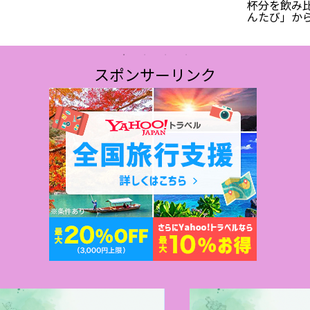
ン浜田雅功コ
杯分を飲み
みた:ワイン
んたび」か
料理人の試食
フォーカス
イン編」が
スポンサーリンク