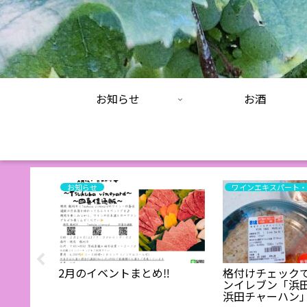
お知らせ
お酒
お知らせ
Sky
2月のイベントまとめ‼️
格付けチェック
ntal)』＆
ンイレブン「浜
浜田チャーハン