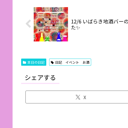
12/6 いばらき地酒バ
た✨
本日の日記
日記 イベント お酒
シェアする
X