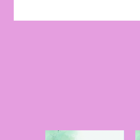
！
子」ダウンタウ
ラボ商品を食べて
エキスパート・
レポ