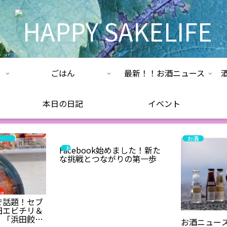
ごはん
最新！！お酒ニュース
本日の日記
イベント
ワインエキスパート・料理人の試食と試飲のレポート
お酒
お知らせ
Facebook始めました！新た
な挑戦とつながりの第一歩
で話題！セブ
田エビチリ＆
」「浜田餃
お酒ニュース