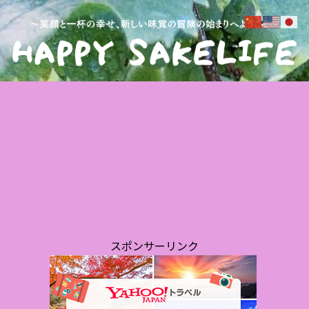
ワインエキスパート・料理人の試食と試飲のレポート
お知らせ
【速報】イベントでもお世話にな
りました、飯村畜産が龍ヶ崎コロ
ッケフェスティバル準優勝‼️
」飲
実食レビュー：「エガちゃんねる
【
・料
×ファミマ コラボ 伝説のケバブ風
イ 
味ポテトチップス」レビュー:ワイ
ー
ンエキスパート・料理人の試食レ
クが
ポ
理
スポンサーリンク