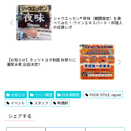
シャウエッセン® 夜味（期間限定）を食
べてみた！:ワインエキスパート・料理人
の試食レポ
【お知らせ】ネッツトヨタ釧路 秋祭りに
瀧尾水産 出店決定‼️
お知らせ
ワイン関連
日本酒関連
FOOD STYLE Japan
イベント
スタッフ
唎酒師
シェアする