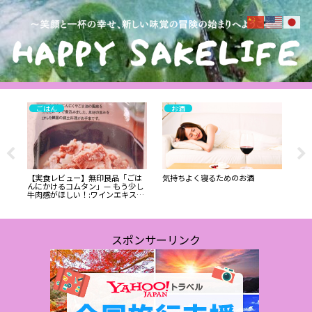
ごはん
お酒
】無印
【実食レビュー】無印良品「ごは
気持ちよく寝るためのお酒
最新
レ
んにかけるコムタン」— もう少し
り
牛肉感がほしい！:ワインエキスパ
想
ート・料理人の試食レポ
】:
試
スポンサーリンク