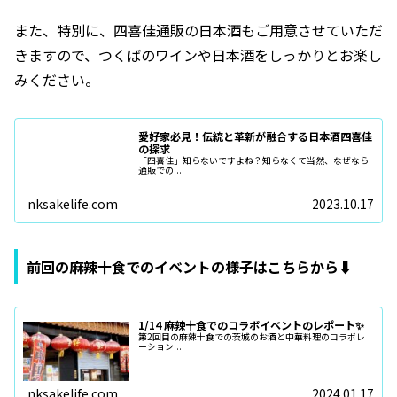
また、特別に、四喜佳通販の日本酒もご用意させていただ
きますので、つくばのワインや日本酒をしっかりとお楽し
みください。
愛好家必見！伝統と革新が融合する日本酒四喜佳
の探求
「四喜佳」知らないですよね？知らなくて当然、なぜなら
通販での...
nksakelife.com
2023.10.17
前回の麻辣十食でのイベントの様子はこちらから⬇️
1/14 麻辣十食でのコラボイベントのレポート✨
第2回目の麻辣十食での茨城のお酒と中華料理のコラボレ
ーション...
nksakelife.com
2024.01.17