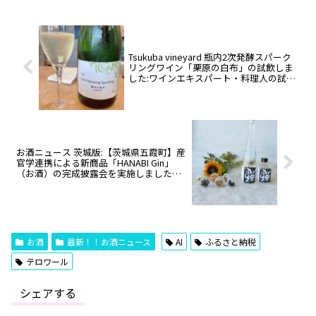
Tsukuba vineyard 瓶内2次発酵スパーク
リングワイン「栗原の白布」の試飲しま
した:ワインエキスパート・料理人の試食
レポ
お酒ニュース 茨城版:【茨城県五霞町】産
官学連携による新商品「HANABI Gin」
（お酒）の完成披露会を実施しました！
ふるさと納税返礼品として受付予定！９
月１４日利根川大花火大会（五霞町会
場）で限定販売決定！
お酒
最新！！お酒ニュース
AI
ふるさと納税
テロワール
シェアする