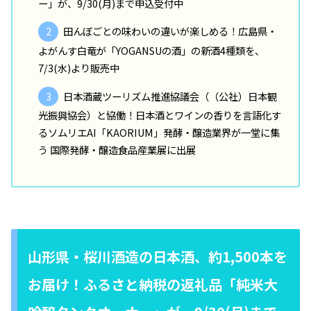
ー」が、9/30(月)まで申込受付中
田んぼごとの味わいの違いが楽しめる！広島県・
よがんす白竜が「YOGANSUの酒」の新酒4種類を、
7/3(水)より販売中
日本酒蔵ツーリズム推進協議会（（公社）日本観
光振興協会）と協働！日本酒とワインの香りを言語化す
るソムリエAI「KAORIUM」発酵・醸造業界が一堂に集
う 国際発酵・醸造食品産業展に出展
山形県・桜川酒造の日本酒、約1,500本を
お届け！ふるさと納税の返礼品「純米大