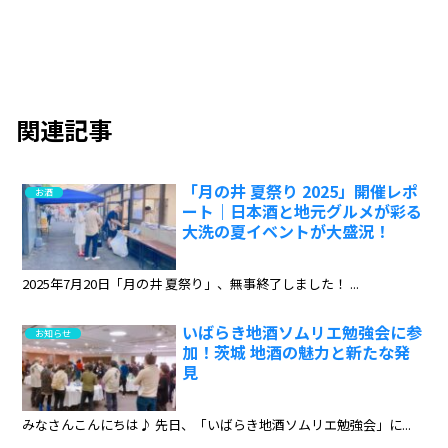
関連記事
「月の井 夏祭り 2025」開催レポ
お酒
ート｜日本酒と地元グルメが彩る
大洗の夏イベントが大盛況！
2025年7月20日「月の井 夏祭り」、無事終了しました！ ...
いばらき地酒ソムリエ勉強会に参
お知らせ
加！茨城 地酒の魅力と新たな発
見
みなさんこんにちは♪ 先日、「いばらき地酒ソムリエ勉強会」に...