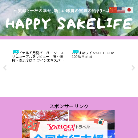
ワインエキスパート・料理人の試食と試飲のレポート
お酒
マクドナルド月見バーガー ソース
おすすめワイン✨DETECTIVE
お酒
リニューアルをレビュー｜味・値
100% Merlot
本酒
段・満足度は？:ワインエキスパー
が
ト・料理人の試食レポ
新
でみ
人の
スポンサーリンク