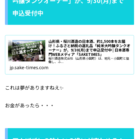
吟醸タンクオーナー」が、9/30(月)まで
申込受付中
山形県・桜川酒造の日本酒、約1,500本をお届
け！ふるさと納税の返礼品「純米大吟醸タンクオ
ーナー」が、9/30(月)まで申込受付中 | 日本酒専
門WEBメディア「SAKETIMES」
桜川酒造株式会社（山形県小国町）は、地元・小国町と協
働し、ふ...
jp.sake-times.com
これは夢がありますねえ✨
お金があったら・・・