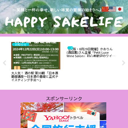
お知らせ
試食と試飲のレポート
イベント
ッ
【大阪・8月29日開催】かおりん
お酒
べて
(酒田薫)さん主催「Petit Luxe
ME
理人
Wine Salon」初心者歓迎のワイン
出
イベント
大人気！ 酒の駅 第30期 「日本酒
基礎講座～日本酒の基礎と正式テ
イスティング手法～」
スポンサーリンク