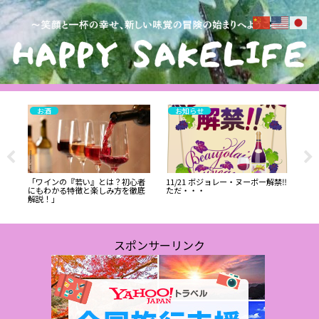
お酒
お知らせ
①真壁
城
「ワインの『若い』とは？初心者
11/21 ボジョレー・ヌーボー解禁‼️
イベ
にもわかる特徴と楽しみ方を徹底
ただ・・・
ク
解説！」
スポンサーリンク