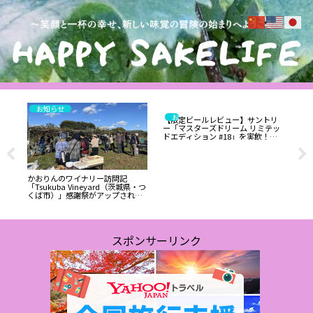
お知らせ
お酒
【限定ビールレビュー】サントリ
お酒
ー「マスターズドリーム リミテッ
60
ドエディション #18」を実飲！香
所 
り・苦味・甘味・コクの究極バラ
ュ
ンスを堪能:ワインエキスパート・
RE
料理人の試飲レポ
MA
かおりんのワイナリー訪問記
「Tsukuba Vineyard（茨城県・つ
くば市）」感謝祭がアップされま
した
スポンサーリンク