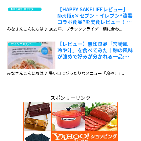
【HAPPY SAKELIFEレビュー】
NK SAKELIFEオススメ！高評価はこちら
Netflix×セブン‐イレブン“漆黒
コラボ食品”を実食レビュー！ 辛
口ブラックチゲラーメン＆黒いわ
みなさんこんにちは♪ 2025年、ブラックフライデー期に合わ...
さビーフのリアルな感想:ワイン
エキスパート・料理人の試食レポ
【レビュー】無印良品「宮崎風
ワインエキスパート・料理人の試食と試飲のレポート
冷や汁」を食べてみた｜鯵の風味
が強めで好みが分かれる一品:ワ
インエキスパート・料理人の試食
レポ
みなさんこんにちは♪ 暑い日にぴったりなメニュー「冷や汁」。...
スポンサーリンク