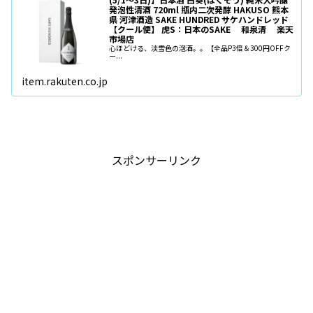
発泡性清酒 720ml 瓶内二次発酵 HAKUSO 熊本
県 河津酒造 SAKE HUNDRED サケハンドレッド
【クール便】 虎S：日本のSAKE 和泉清 楽天
市場店
心ほどける、淡雪色の泡酒。。【全品P3倍＆300円OFFク
ー...
item.rakuten.co.jp
スポンサーリンク