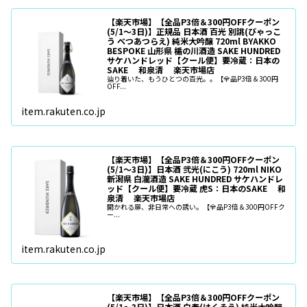
【楽天市場】【全品P3倍＆300円OFFクーポン
(5/1〜3日)】正規品 日本酒 百光 別誂(びゃっこ
う べつあつらえ) 純米大吟醸 720ml BYAKKO
BESPOKE 山形県 楯の川酒造 SAKE HUNDRED
サケハンドレッド【クール便】要冷蔵：日本の
SAKE 和泉清 楽天市場店
辿り着いた、もうひとつの百光。。【全品P3倍＆300円
OFF...
item.rakuten.co.jp
【楽天市場】【全品P3倍＆300円OFFクーポン
(5/1〜3日)】日本酒 弐光(にこう) 720ml NIKO
新潟県 白瀧酒造 SAKE HUNDRED サケハンドレ
ッド【クール便】要冷蔵 虎S：日本のSAKE 和
泉清 楽天市場店
開かれる扉、非日常への誘い。【全品P3倍＆300円OFFク
ー...
item.rakuten.co.jp
【楽天市場】【全品P3倍＆300円OFFクーポン
(5/1〜3日)】日本酒 白奏(はくそう) 純米大吟醸