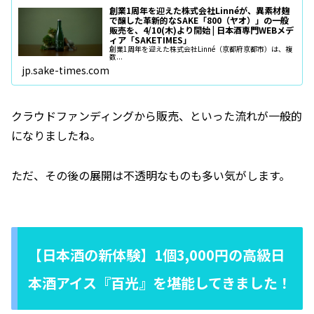
創業1周年を迎えた株式会社Linnéが、異素材麹
で醸した革新的なSAKE「800（ヤオ）」の一般
販売を、4/10(木)より開始 | 日本酒専門WEBメデ
ィア「SAKETIMES」
創業1周年を迎えた株式会社Linné（京都府京都市）は、複
数...
jp.sake-times.com
クラウドファンディングから販売、といった流れが一般的
になりましたね。
ただ、その後の展開は不透明なものも多い気がします。
【日本酒の新体験】1個3,000円の高級日
本酒アイス『百光』を堪能してきました！