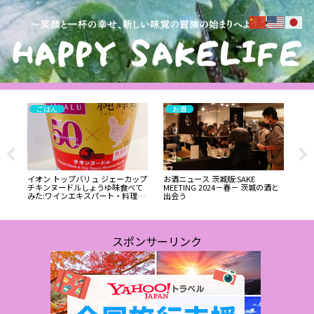
ごはん
お酒
週間
イオン トップバリュ ジェーカップ
お酒ニュース 茨城版:SAKE
お酒
チキンヌードルしょうゆ味食べて
MEETING 2024－春－ 茨城の酒と
グワ
みた:ワインエキスパート・料理人
出会う
vin
の試食レポ
スポンサーリンク