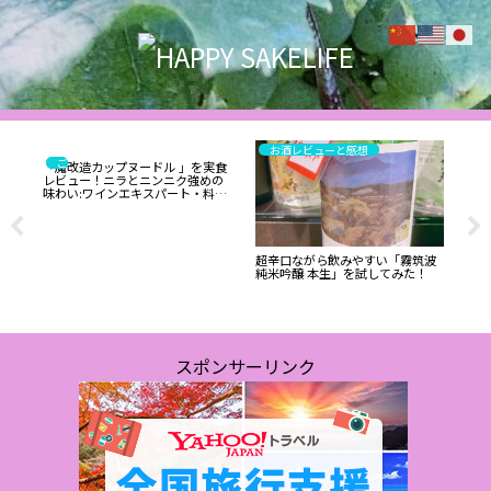
お酒レビューと感想
ごはん
「魔改造カップヌードル 」を実食
レビュー！ニラとニンニク強めの
味わい:ワインエキスパート・料理
人の試食レポ
ップ
超辛口ながら飲みやすい「霧筑波
【コ
純米吟醸 本生」を試してみた！
おり
リピ
NER
パー
で
驚
スポンサーリンク