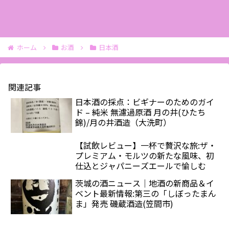
ホーム
お酒
日本酒
関連記事
日本酒の採点：ビギナーのためのガイ
ド – 純米 無濾過原酒 月の井(ひたち
錦)/月の井酒造（大洗町）
【試飲レビュー】一杯で贅沢な旅:ザ・
プレミアム・モルツの新たな風味、初
仕込とジャパニーズエールで愉しむ
茨城の酒ニュース｜地酒の新商品＆イ
ベント最新情報:第三の「しぼったまん
ま」発売 磯蔵酒造(笠間市)