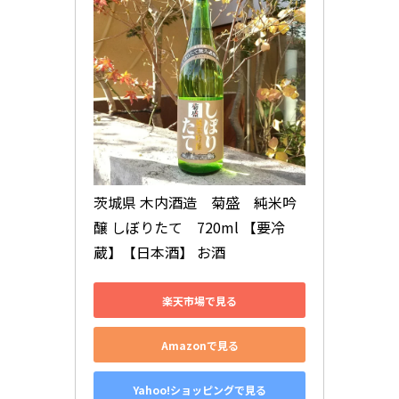
茨城県 木内酒造　菊盛　純米吟
醸 しぼりたて　720ml 【要冷
蔵】【日本酒】 お酒
楽天市場で見る
Amazonで見る
Yahoo!ショッピングで見る