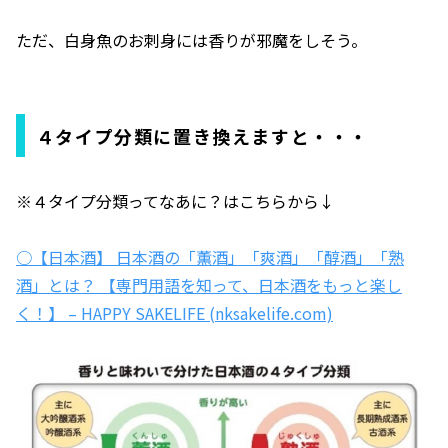
ただ、白身魚のお刺身には香りが邪魔をしそう。
４タイプ分類に置き換えますと・・・
※４タイプ分類ってなあに？はこちらから↓
○【日本酒】 日本酒の「薫酒」「爽酒」「醇酒」「熟
酒」とは？ 【専門用語を知って、日本酒をもっと楽し
く！】 – HAPPY SAKELIFE (nksakelife.com)