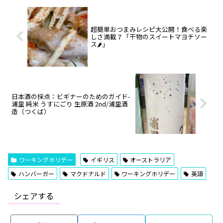
超簡単おつまみレシピ大公開！食べる楽
しさ満載７「干物のスイートマヨチソー
ス🌶」
日本酒の採点：ビギナーのためのガイド-
浦里 純米 うすにごり 生原酒 2nd/浦里酒
造（つくば）
ワーキングホリデー
イギリス
オーストラリア
ハンバーガー
マクドナルド
ワーキングホリデー
英語
シェアする