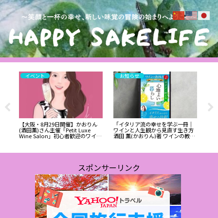
イベント
お知らせ
⑦純米
【大阪・8月29日開催】かおりん
「イタリア流の幸せを学ぶ一冊｜
【2
醸
(酒田薫)さん主催「Petit Luxe
ワインと人生観から見直す生き方
WI
Wine Salon」初心者歓迎のワイン
酒田 薫(かおりん)著 ワインの教科
25
イベント
書【完全版】』シリーズ最終章読
んでみた
スポンサーリンク