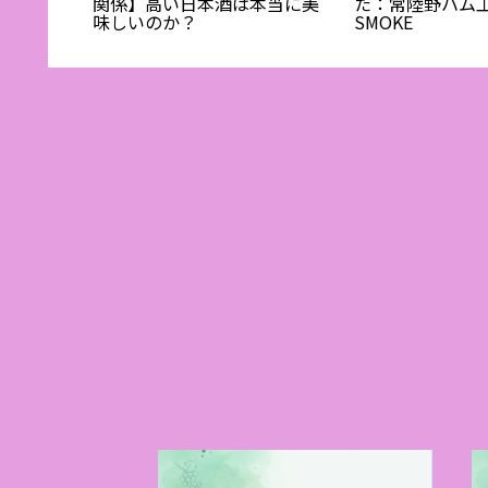
ン ペア
関係】高い日本酒は本当に美
た：常陸野ハム工房
イベン
味しいのか？
SMOKE