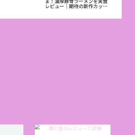
ま！濃厚豚骨ラーメンを実食
酒！？
レビュー｜期待の新作カップ
う）」
麺、その味は？:ワインエキス
桜、春
パート・料理人の試食レポ