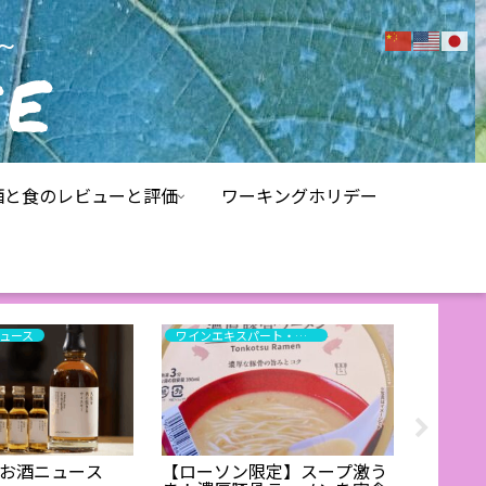
酒と食のレビューと評価
ワーキングホリデー
ュース
ワインエキスパート・料理人の試食と試飲のレポート
お酒
のお酒ニュース
【ローソン限定】スープ激う
【茨城