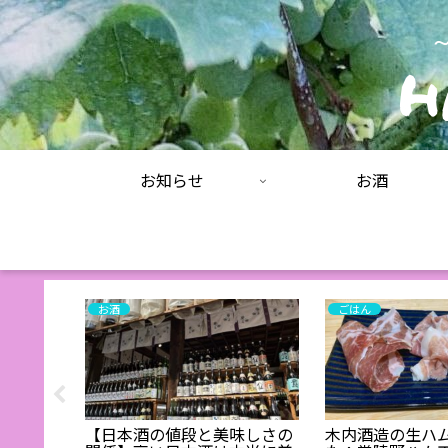
お知らせ
お酒
お酒
ごはん
催「飯村
【日本酒の値段と美味しさの
木内酒造の生ハ