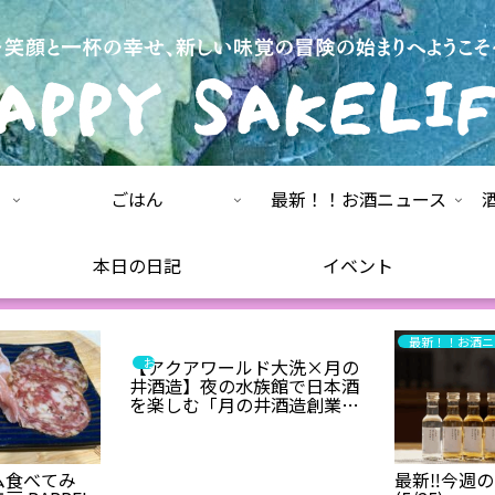
ごはん
最新！！お酒ニュース
本日の日記
イベント
最新！！お酒ニ
お知らせ
【アクアワールド大洗×月の
井酒造】夜の水族館で日本酒
を楽しむ「月の井酒造創業
160周年記念イベント Sake
Night in Aqua World Oarai」
にスタッフとして参加しま
ム食べてみ
最新‼️今週
す！