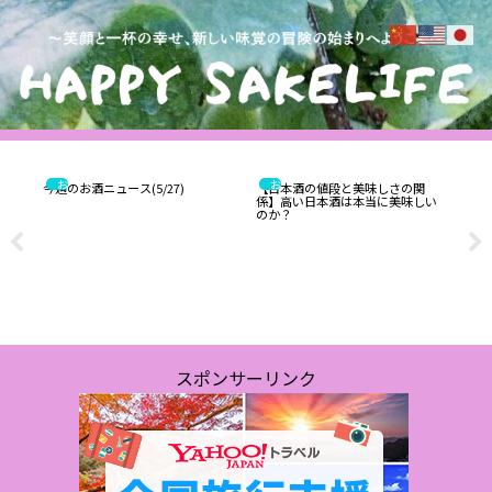
お酒
お酒
今週のお酒ニュース(5/27)
【日本酒の値段と美味しさの関
係】高い日本酒は本当に美味しい
のか？
しの
【番
」あ
山県
スポンサーリンク