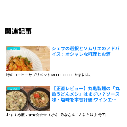
関連記事
シェフの選択とソムリエのアドバ
ごはん
イス：オシャレな料理とお酒
噂のコーヒーサプリメント MELT COFFEE たまには、...
【正直レビュー】丸亀製麺の「丸
ごはん
亀うどんメシ」はまずい？ソース
味・塩味を本音評価:ワインエキ
スパート・料理人の試食レポ
おすすめ度：★★☆☆☆（2/5） みなさんこんにちは♪ 今回...