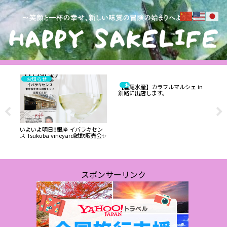
お知らせ
お知らせ
【瀧尾水産】カラフルマルシェ in
釧路に出店します。
与
いよいよ明日‼️銀座 イバラキセン
お酒
ス Tsukuba vineyard試飲販売会✨
記念
福酒
スポンサーリンク