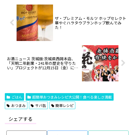
ザ・プレミアム・モルツ ホップセレクト
華やぐハラタウブランホップ飲んでみ
た！
お酒ニュース 茨城版:茨城県西岡本店、
「天明二年創業・241年の歴史を守りた
い」プロジェクトが12月15日（金）に始
動 西岡本店(桜川市)
ごはん
超簡単おつまみレシピ大公開！食べる楽しさ満載
おつまみ
サバ缶
簡単レシピ
シェアする