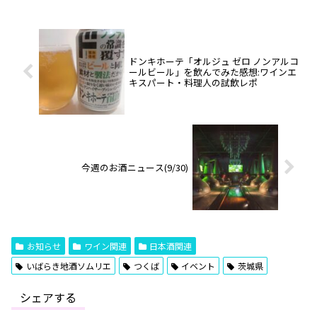
ドンキホーテ「オルジュ ゼロ ノンアルコ
ールビール」を飲んでみた感想:ワインエ
キスパート・料理人の試飲レポ
今週のお酒ニュース(9/30)
お知らせ
ワイン関連
日本酒関連
いばらき地酒ソムリエ
つくば
イベント
茨城県
シェアする