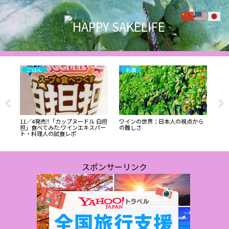
ごはん
お酒
11／4発売‼️「カップヌードル 白担
ワインの世界：日本人の視点から
夏
担」食べてみた:ワインエキスパー
の難しさ
ー
ト・料理人の試食レポ
空
日の
ワ
飲
スポンサーリンク