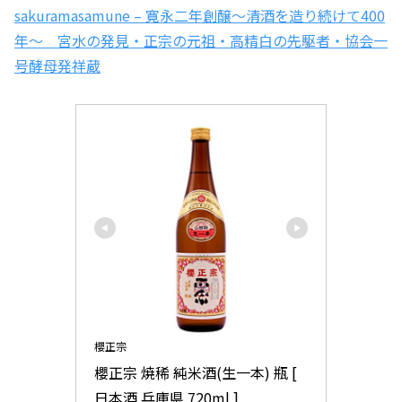
sakuramasamune – 寛永二年創醸～清酒を造り続けて400
年～ 宮水の発見・正宗の元祖・高精白の先駆者・協会一
号酵母発祥蔵
櫻正宗
櫻正宗 焼稀 純米酒(生一本) 瓶 [ 
日本酒 兵庫県 720ml ]