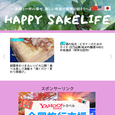
ごはん
日本酒
日本酒の採点：ビギナーのための
11
ガイド-日乃出鶴 純米吟醸酒 R4BY/
井坂酒造（常陸太田市）
超簡単おつまみレシピ大公開！食
」
べる楽しさ満載９「焼くだけ！変
な
わり厚揚げ」
ー
スポンサーリンク