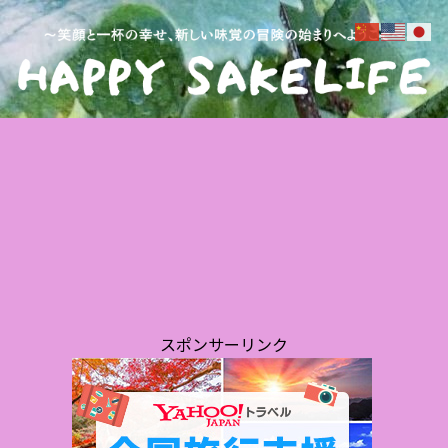
NK SAKELIFEオススメ！高評価はこちら
お酒
イオン限定発売なの？？【日本盛
【黄金澤 純米吟醸】雄町の旨みを
城陽
パラミー SPARKLING SAKEレビュ
洗練させた、爽やかな一杯を堪能/
た
ー】飲みやすさNo.1！200円で楽
川敬商店
しめるスパークリングSAKE:ワイン
エキスパート・料理人の試飲レポ
スポンサーリンク