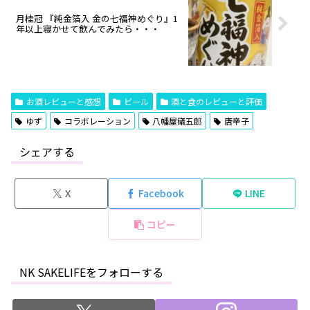
月桂冠 『純金箔入 金の七福神めぐり』1
年以上寝かせて飲んでみたら・・・
お酒レビューと感想
ビール
酒と食のレビューと評価
ゆず
コラボレーション
八幡屋礒五郎
唐辛子
シェアする
X
Facebook
LINE
コピー
NK SAKELIFEをフォローする